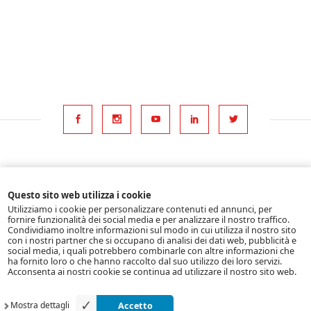
©2026 Meta Hydraulic srl
Questo sito web utilizza i cookie
All rights reserved
Utilizziamo i cookie per personalizzare contenuti ed annunci, per
fornire funzionalità dei social media e per analizzare il nostro traffico.
P.Iva 01824930356
Condividiamo inoltre informazioni sul modo in cui utilizza il nostro sito
con i nostri partner che si occupano di analisi dei dati web, pubblicità e
social media, i quali potrebbero combinarle con altre informazioni che
Home
ha fornito loro o che hanno raccolto dal suo utilizzo dei loro servizi.
Acconsenta ai nostri cookie se continua ad utilizzare il nostro sito web.
Cookies Eu Law
Privacy
Accetto
Mostra dettagli
Made with
by
Smarti